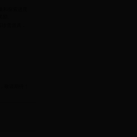
量和探索进度
奖励。
等珍贵道具，
，敬请期待！