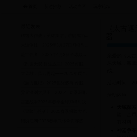
首页
新游推荐
活动专区
玩家论坛
远航游戏活动导航站 - 每日新游推荐与福利
最近发表
《太古遮
器
锵锵大作战：英雄集结，谁能成为最后的胜利者？
大道争锋：2025年3月27日巅峰对决挑战赛
盖世强者：2025年4月8日全球巅峰挑战赛开启！
亲爱的《太古
尽天域，赢取
《乱世无双·群雄逐鹿》2025跨服争霸赛暨清明踏青史诗战役启幕
战。
大枭雄：风云再起——2025年度全服争霸赛暨江湖霸主巅峰对决庆典活动
活动时间：202
《魔力世纪》2025觉醒盛典·跨服争霸战暨五周年庆典狂欢活动
异界深渊大灵王：2025年春季深渊探险挑战赛盛大开启！
活动内容：
雷霆战争2025年春季全球巅峰对决狂欢盛典活动
天域探索
《冒险与挖矿》2025春季探险大赛：挖掘宝藏，赢取丰厚奖励！
验、金币
锦绣江湖·2025春季武林争霸赛盛大开启，豪礼送不停！
有材料。
神器争夺