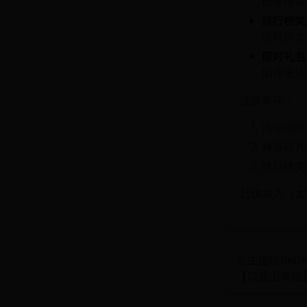
概率掉落
排行榜奖
进行排名
限时礼包
助你更快
注意事项：
活动期间
神器碎片
排行榜奖
赶快加入《太
公主连结ReD
【口袋山海经