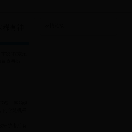
取稀有神
友情链接
！本次“探索无
的冒险与挑
获得丰厚的经
，内含随机稀
败守护者后有