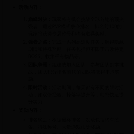
活动内容：
巅峰对决：
玩家将有机会挑战全球各地的顶尖
强者，通过PVP模式争夺排名，排名前100的
玩家将获得专属称号和稀有道具奖励。
强者之路：
完成一系列高难度任务，解锁隐藏
剧情和特殊奖励，任务包括但不限于击败特定
BOSS、收集稀有物品等。
团队争霸：
组建或加入团队，参与团队副本挑
战，团队积分排名前10的团队将获得丰厚奖
励。
限时活动：
活动期间，每天都有不同的限时活
动，如双倍经验、掉落率提升等，助您快速提
升实力。
奖励内容：
排名奖励：根据最终排名，发放包括稀有装
备、特殊称号、大量游戏币等奖励。