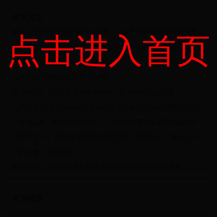
最近发表
点击进入首页
部落之王2025年度盛夏狂欢盛典：王者争霸赛暨部落联盟庆典活动
【瓠子饺子的做法步骤图，瓠子饺子怎么做好吃】美丽的女人心
吞噬进化论：2025全球进化挑战赛
红米手机1S 移动3G版 黑色 8GB
魔法洞穴2：2025春季探险挑战赛，赢取稀有魔法装备！
九梦仙域·幻境寻踪全服庆典——灵宠现世与仙域秘境限时开启活动
《英雄无敌：跨服巅峰对决》——2025全服争霸赛暨史诗级联盟战开启盛典
《时空王座》2025年春季时空探险活动：穿越时空，争夺王座！
不朽传奇：英雄归来
横行天下：2025年5月12日开启的全球玩家巅峰对决盛典
友情链接