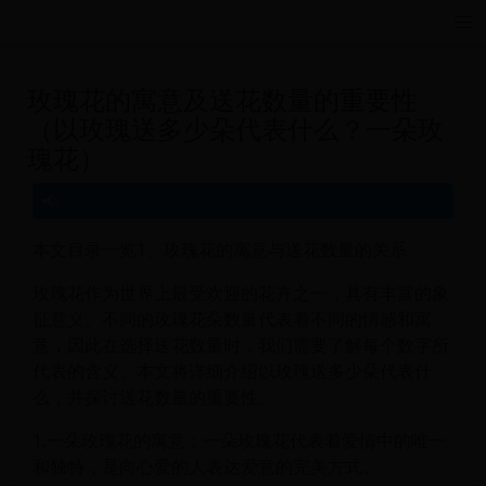
远航游戏活动导航站 - 每日新游推荐与福利
玫瑰花的寓意及送花数量的重要性
（以玫瑰送多少朵代表什么？一朵玫
瑰花）
本文目录一览1、玫瑰花的寓意与送花数量的关系
玫瑰花作为世界上最受欢迎的花卉之一，具有丰富的象
征意义。不同的玫瑰花朵数量代表着不同的情感和寓
意，因此在选择送花数量时，我们需要了解每个数字所
代表的含义。本文将详细介绍以玫瑰送多少朵代表什
么，并探讨送花数量的重要性。
1.一朵玫瑰花的寓意：一朵玫瑰花代表着爱情中的唯一
和独特，是向心爱的人表达爱意的完美方式。