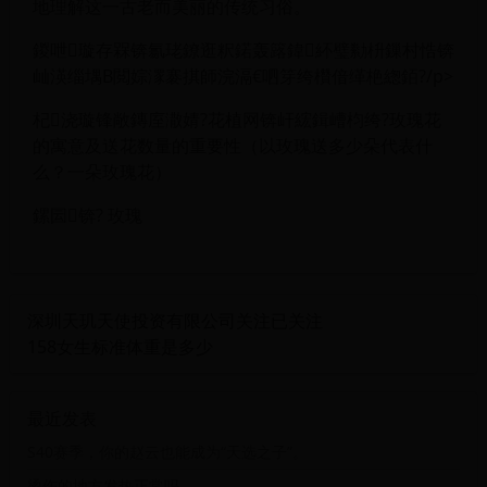
地理解这一古老而美丽的传统习俗。
鍐呭璇存槑锛氱珯鐐逛粎鍩轰簬鍏紑璧勬枡鏁村悎锛
屾渶缁堣В閲婃潈褰掑師浣滆€呬笌绔欑偣缂栬緫銆?/p>
杞浇璇锋敞鏄庢潵婧?花植网锛屽綋鍓嶆枃绔?玫瑰花
的寓意及送花数量的重要性（以玫瑰送多少朵代表什
么？一朵玫瑰花）
鏍囩锛? 玫瑰
深圳天玑天使投资有限公司关注已关注
158女生标准体重是多少
最近发表
S40赛季，你的赵云也能成为“天选之子”。
烫伤的地方发热正常吗