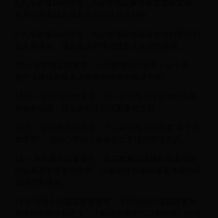
8.八朵玫瑰花的寓意：八朵玫瑰花象征着繁荣和富饶，
常用于商务场合或新开业的庆祝活动中。
9.九朵玫瑰花的寓意：九朵玫瑰花传递着永恒的爱情和
长久的承诺，适合表达对伴侣或长久友谊的珍视。
10.十朵玫瑰花的寓意：十朵玫瑰花代表着十全十美，
是向父母或长辈表达敬意和感激的最佳方式。
11.十一朵玫瑰花的寓意：十一朵玫瑰花传递着特殊的
祝福和祝愿，适合庆祝生日或重要纪念日。
12.十二朵玫瑰花的寓意：十二朵玫瑰花代表着“每个月
都爱你”，是向心爱的人表达长久爱情的浪漫方式。
13.一束玫瑰花的重要性：送花数量的选择在传递情感
时起着至关重要的作用，正确选择数量能够更准确地表
达情感和寓意。
14.不同场合的送花数量要求：不同场合对送花数量有
着不同的要求和含义，了解这些要求可以帮助我们在特