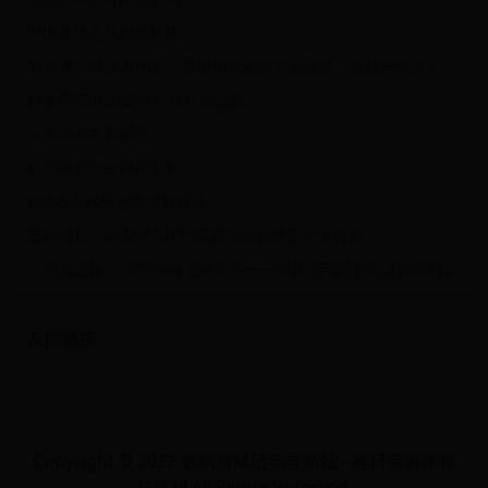
中国首枚芯片邮票价格
51岁李冰冰衰老明显，取出假体融掉了玻尿酸，选择自然老去
妙趣萌萌消2025年度欢乐挑战赛
足字旁的字有哪些
厂里裁员怎么赔付工资
Dota2天梯分进度查看方法
王的崛起：2025年5月15日开启的全球王者争霸赛
《超凡之路》2025巅峰启航庆典——跨越次元的觉醒之旅限时活动
友情链接
Copyright © 2022 远航游戏活动导航站 - 每日新游推荐
与福利 All Rights Reserved.