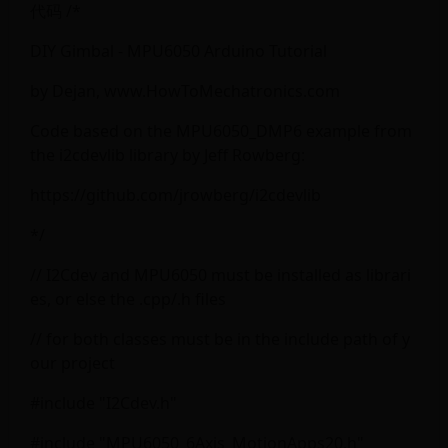
代码 /*
DIY Gimbal - MPU6050 Arduino Tutorial
by Dejan, www.HowToMechatronics.com
Code based on the MPU6050_DMP6 example from
the i2cdevlib library by Jeff Rowberg:
https://github.com/jrowberg/i2cdevlib
*/
// I2Cdev and MPU6050 must be installed as librari
es, or else the .cpp/.h files
// for both classes must be in the include path of y
our project
#include "I2Cdev.h"
#include "MPU6050_6Axis_MotionApps20.h"