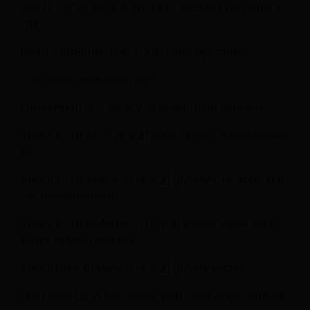
uint16_t fifoCount; // count of all bytes currently in
FIFO
uint8_t fifoBuffer[64]; // FIFO storage buffer
// orientation/motion vars
Quaternion q; // [w, x, y, z] quaternion container
VectorInt16 aa; // [x, y, z] accel sensor measuremen
ts
VectorInt16 aaReal; // [x, y, z] gravity-free accel sen
sor measurements
VectorInt16 aaWorld; // [x, y, z] world-frame accel s
ensor measurements
VectorFloat gravity; // [x, y, z] gravity vector
float euler[3]; // [psi, theta, phi] Euler angle contain