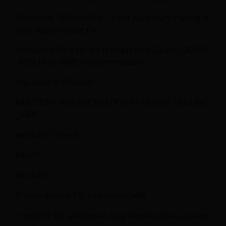
//#include "MPU6050.h" // not necessary if using M
otionApps include file
// Arduino Wire library is required if I2Cdev I2CDEV
_ARDUINO_WIRE implementation
// is used in I2Cdev.h
#if I2CDEV_IMPLEMENTATION == I2CDEV_ARDUINO
_WIRE
#include "Wire.h"
#endif
#include
// class default I2C address is 0x68
// specific I2C addresses may be passed as a param