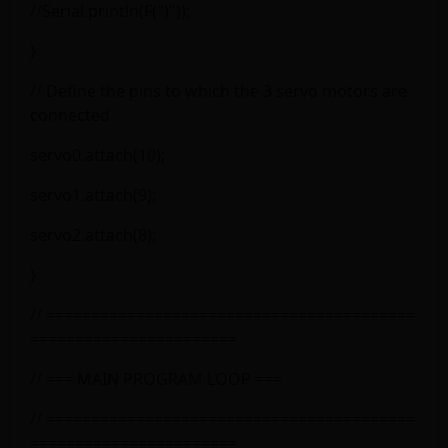
//Serial.println(F(")"));
}
// Define the pins to which the 3 servo motors are
connected
servo0.attach(10);
servo1.attach(9);
servo2.attach(8);
}
// =========================================
=======================
// === MAIN PROGRAM LOOP ===
// =========================================
=======================