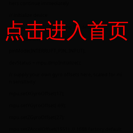
hers continue immediately
// initialize device
点击进入首页
//Serial.println(F("Initializing I2C devices..."));
mpu.initialize();
pinMode(INTERRUPT_PIN, INPUT);
devStatus = mpu.dmpInitialize();
// supply your own gyro offsets here, scaled for mi
n sensitivity
mpu.setXGyroOffset(17);
mpu.setYGyroOffset(-69);
mpu.setZGyroOffset(27);
mpu.setZAccelOffset(1551); // 1688 factory default