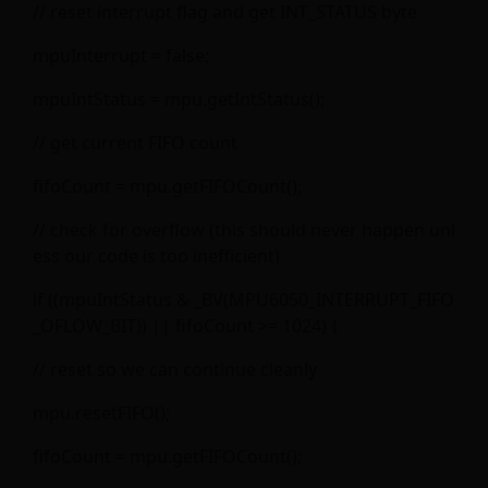
// reset interrupt flag and get INT_STATUS byte
mpuInterrupt = false;
mpuIntStatus = mpu.getIntStatus();
// get current FIFO count
fifoCount = mpu.getFIFOCount();
// check for overflow (this should never happen unl
ess our code is too inefficient)
if ((mpuIntStatus & _BV(MPU6050_INTERRUPT_FIFO
_OFLOW_BIT)) || fifoCount >= 1024) {
// reset so we can continue cleanly
mpu.resetFIFO();
fifoCount = mpu.getFIFOCount();