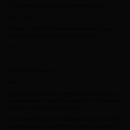
// Skip 300 readings (self-calibration process)
if (j <= 300) {
correct = ypr[0]; // Yaw starts at random value, so
we capture last value after 300 readings
j++;
}
// After 300 readings
else {
ypr[0] = ypr[0] - correct; // Set the Yaw to 0 deg - su
btract the last random Yaw value from the currrent
value to make the Yaw 0 degrees
// Map the values of the MPU6050 sensor from -90
to 90 to values suatable for the servo control from