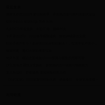
最近发表
弹弹大作战2025年夏日狂欢季：弹射挑战赛与限时奖励大放送
红米手机1S 移动3G版 黑色 8GB
九剑2025年度盛典：剑影江湖，巅峰对决
卡库远古封印：2025春季探险盛典，解锁神秘远古宝藏
红米手机声音小？多种方法助你轻松解决！，红米手机声音小怎么解决
啪啪神魔：魔幻大陆的勇者征途
纳萨力克：崛起之英雄集结——探索与冒险的无限可能
CF兰角色全属性深度解析：解锁她的战斗潜能与独特魅力
龙之岛战纪：新春盛典·龙域冒险狂欢活动
《不朽王座》2025年夏日狂欢庆典：勇者集结，争夺王座荣耀！
友情链接