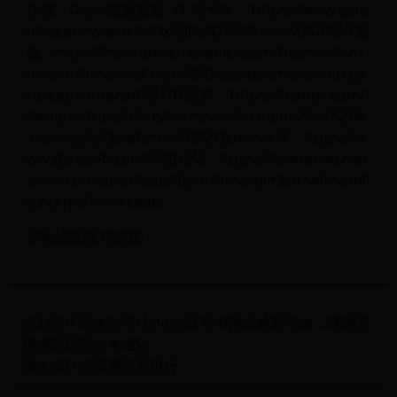
作者：Dejan视频教程（13分钟）：https://www.yout
ube.com/watch?v=UxABxSADZ6U&t=6sMPU6050 教
程：https://howtomechatronics.com/tutorials/ard
uino/arduino-and-mpu6050-accelerometer-and-gy
roscope-tutorial/3D打印文件：https://thangs.com/
designer/HowToMechatronics/3d-model/Self%20b
alancing%20platform-43942i2cdevlib 库：https://w
ww.i2cdevlib.com/开源代码：https://howtomechatr
onics.com/download/diy-arduino-gimbal-self-stabil
izing-plaftorm-code/
实验场景图 动态图
比利时半导体公司Melexis宣布中国战略新动向，强调实
现供应链完全本地化
男人为什么同房时间很短