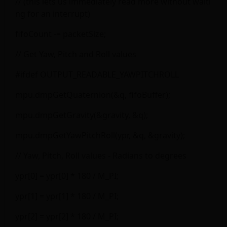
// (this lets us immediately read more without waiti
ng for an interrupt)
fifoCount -= packetSize;
// Get Yaw, Pitch and Roll values
#ifdef OUTPUT_READABLE_YAWPITCHROLL
mpu.dmpGetQuaternion(&q, fifoBuffer);
mpu.dmpGetGravity(&gravity, &q);
mpu.dmpGetYawPitchRoll(ypr, &q, &gravity);
// Yaw, Pitch, Roll values - Radians to degrees
ypr[0] = ypr[0] * 180 / M_PI;
ypr[1] = ypr[1] * 180 / M_PI;
ypr[2] = ypr[2] * 180 / M_PI;