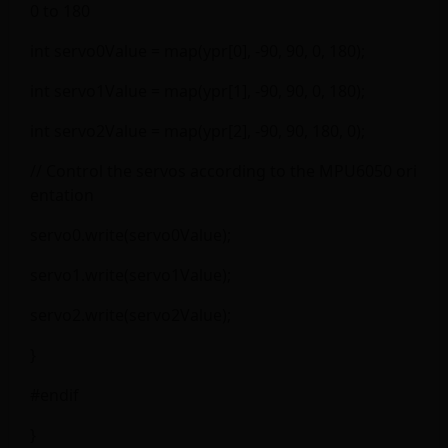
0 to 180
int servo0Value = map(ypr[0], -90, 90, 0, 180);
int servo1Value = map(ypr[1], -90, 90, 0, 180);
int servo2Value = map(ypr[2], -90, 90, 180, 0);
// Control the servos according to the MPU6050 ori
entation
servo0.write(servo0Value);
servo1.write(servo1Value);
servo2.write(servo2Value);
}
#endif
}