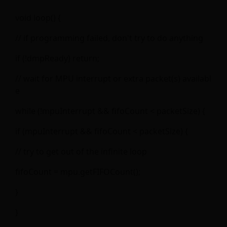
void loop() {
// if programming failed, don't try to do anything
if (!dmpReady) return;
// wait for MPU interrupt or extra packet(s) availabl
e
while (!mpuInterrupt && fifoCount < packetSize) {
if (mpuInterrupt && fifoCount < packetSize) {
// try to get out of the infinite loop
fifoCount = mpu.getFIFOCount();
}
}