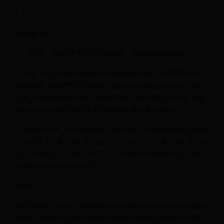
}
代码解读：
1、因此，我们使用可读的偏航、俯仰和滚转输出。
// Get Yaw, Pitch and Roll values#ifdef OUTPUT_RE
ADABLE_YAWPITCHROLL mpu.dmpGetQuaternion
(&q, fifoBuffer); mpu.dmpGetGravity(&gravity, &q);
mpu.dmpGetYawPitchRoll(ypr, &q, &gravity);
// Yaw, Pitch, Roll values - Radians to degrees ypr[0]
= ypr[0] * 180 / M_PI; ypr[1] = ypr[1] * 180 / M_PI; yp
r[2] = ypr[2] * 180 / M_PI; // Skip 300 readings (self-
calibration process) if (j
附录
项目链接：https://howtomechatronics.com/project
s/diy-arduino-gimbal-self-stabilizing-platform/项目