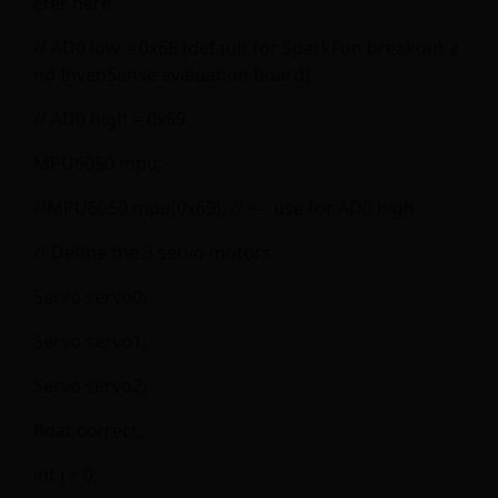
eter here
// AD0 low = 0x68 (default for SparkFun breakout a
nd InvenSense evaluation board)
// AD0 high = 0x69
MPU6050 mpu;
//MPU6050 mpu(0x69); // <-- use for AD0 high
// Define the 3 servo motors
Servo servo0;
Servo servo1;
Servo servo2;
float correct;
int j = 0;