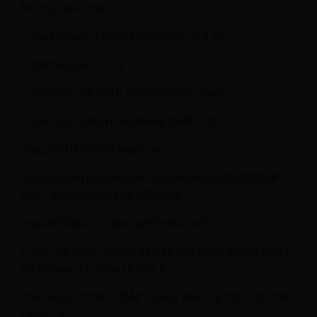
for my test chip
// make sure it worked (returns 0 if so)
if (devStatus == 0) {
// turn on the DMP, now that it's ready
// Serial.println(F("Enabling DMP..."));
mpu.setDMPEnabled(true);
attachInterrupt(digitalPinToInterrupt(INTERRUPT_
PIN), dmpDataReady, RISING);
mpuIntStatus = mpu.getIntStatus();
// set our DMP Ready flag so the main loop() functi
on knows it's okay to use it
//Serial.println(F("DMP ready! Waiting for first inter
rupt..."));