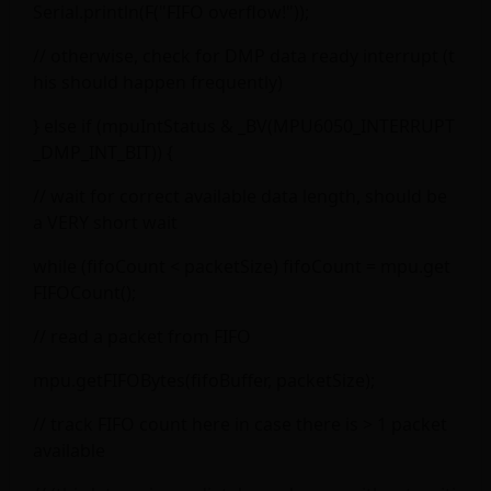
Serial.println(F("FIFO overflow!"));
// otherwise, check for DMP data ready interrupt (t
his should happen frequently)
} else if (mpuIntStatus & _BV(MPU6050_INTERRUPT
_DMP_INT_BIT)) {
// wait for correct available data length, should be
a VERY short wait
while (fifoCount < packetSize) fifoCount = mpu.get
FIFOCount();
// read a packet from FIFO
mpu.getFIFOBytes(fifoBuffer, packetSize);
// track FIFO count here in case there is > 1 packet
available