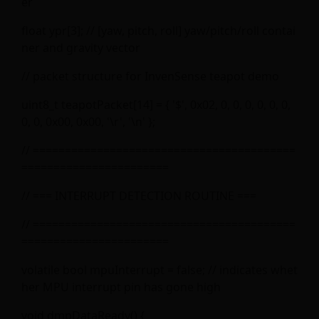
er
float ypr[3]; // [yaw, pitch, roll] yaw/pitch/roll contai
ner and gravity vector
// packet structure for InvenSense teapot demo
uint8_t teapotPacket[14] = { '$', 0x02, 0, 0, 0, 0, 0, 0,
0, 0, 0x00, 0x00, '\r', '\n' };
// =========================================
=======================
// === INTERRUPT DETECTION ROUTINE ===
// =========================================
=======================
volatile bool mpuInterrupt = false; // indicates whet
her MPU interrupt pin has gone high
void dmpDataReady() {