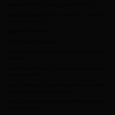
#define OUTPUT_READABLE_YAWPITCHROLL
#define INTERRUPT_PIN 2 // use pin 2 on Arduino U
no & most boards
bool blinkState = false;
// MPU control/status vars
bool dmpReady = false; // set true if DMP init was s
uccessful
uint8_t mpuIntStatus; // holds actual interrupt stat
us byte from MPU
uint8_t devStatus; // return status after each device
operation (0 = success, !0 = error)
uint16_t packetSize; // expected DMP packet size (d
efault is 42 bytes)