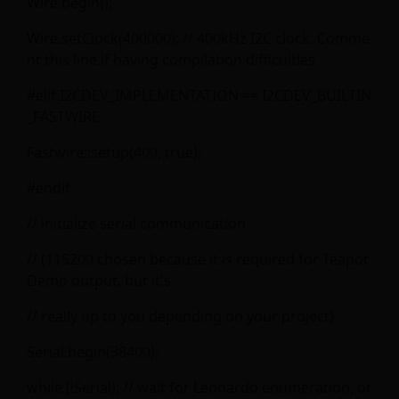
Wire.begin();
Wire.setClock(400000); // 400kHz I2C clock. Comme
nt this line if having compilation difficulties
#elif I2CDEV_IMPLEMENTATION == I2CDEV_BUILTIN
_FASTWIRE
Fastwire::setup(400, true);
#endif
// initialize serial communication
// (115200 chosen because it is required for Teapot
Demo output, but it's
// really up to you depending on your project)
Serial.begin(38400);
while (!Serial); // wait for Leonardo enumeration, ot