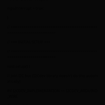
mpuInterrupt = true;
}
// =========================================
=======================
// === INITIAL SETUP ===
// =========================================
=======================
void setup() {
// join I2C bus (I2Cdev library doesn't do this autom
atically)
#if I2CDEV_IMPLEMENTATION == I2CDEV_ARDUINO
_WIRE