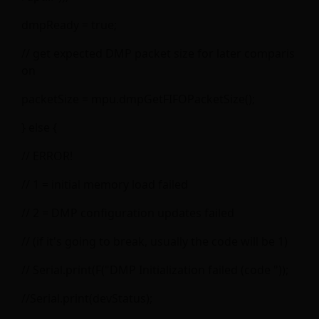
dmpReady = true;
// get expected DMP packet size for later comparis
on
packetSize = mpu.dmpGetFIFOPacketSize();
} else {
// ERROR!
// 1 = initial memory load failed
// 2 = DMP configuration updates failed
// (if it's going to break, usually the code will be 1)
// Serial.print(F("DMP Initialization failed (code "));
//Serial.print(devStatus);