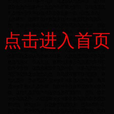
经“消灭”了1400多种鸟类，是之前认为的两倍，这对持
续存在的生物多样性危机产生了重大影响。这项由英国
生态与水文学中心领导并发表在新一期《自然-通讯》
上的研究，使用了统计模型来估计未被发现的鸟类灭
绝。世界上许多岛屿原本是人迹罕至的鸟类天堂，但森
点击进入首页
林砍伐、过度捕猎和入侵物种的引入，对环境产生了深
远的影响。自16世纪以来，已有许多鸟类灭绝的记录，
但在此之前人们对物种命运的了解十分有限，无法反映
灭绝的真实程度。新研究表明，人类活动对鸟类多样性
的影响比之前认为的要大得多。人类过度开发导致鸟类
栖息地丧失，引入老鼠、猪和狗来袭击鸟类巢穴并与它
们争夺食物，这迅速摧毁了鸟类种群。许多鸟类物种在
有文字记录之前就已灭绝，并且没有留下任何痕迹。研
究人员称，世界可能不仅失去了许多迷人的鸟类，而且
还失去了相关生态作用，包括种子传播和授粉等关键功
能。这对生态系统产生连锁性的有害影响。因此，除了
失去鸟类之外，人们还将失去许多依赖鸟类生存的植物
和动物。研究显示，自更新世晚期以来，已有640种鸟
类灭绝，其中90%是在有人居住的岛屿上灭绝的。它们