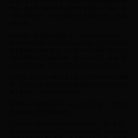
且还失去了相关生态作用，包括种子传播和授粉等关键
功能。这对生态系统产生连锁性的有害影响。因此，除
了失去鸟类之外，人们还将失去许多依赖鸟类生存的植
物和动物。
研究显示，自更新世晚期以来，已有640种鸟类灭绝，
其中90%是在有人居住的岛屿上灭绝的。它们中包括毛
里求斯标志性的渡渡鸟、北大西洋的大海雀以及鲜为人
知的圣赫勒拿巨型戴胜鸟等。研究人员估计，还有790
种未知鸟类灭绝，这意味着总共有1430种鸟类消失。
研究团队还发现了14世纪发生的大规模脊椎动物灭绝事
件：估计在人类首次到达包括夏威夷和库克群岛在内的
东太平洋后，有570种鸟类消失了。
稍早时间一项研究则表明，在未来几百年里，人类面临
着失去多达700种鸟类的风险。
人工智能生成的未知灭绝鸟类可能的样子。图片来源：
英国生态与水文学中心一项新的研究发现，人类活动已