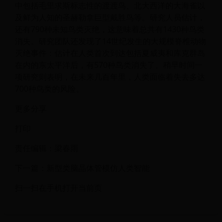
中包括毛里求斯标志性的渡渡鸟、北大西洋的大海雀以
及鲜为人知的圣赫勒拿巨型戴胜鸟等。研究人员估计，
还有790种未知鸟类灭绝，这意味着总共有1430种鸟类
消失。研究团队还发现了14世纪发生的大规模脊椎动物
灭绝事件：估计在人类首次到达包括夏威夷和库克群岛
在内的东太平洋后，有570种鸟类消失了。稍早时间一
项研究则表明，在未来几百年里，人类面临着失去多达
700种鸟类的风险。
更多分享
打印
责任编辑：梁春雨
下一篇：新型类脑晶体管模仿人类智能
扫一扫在手机打开当前页