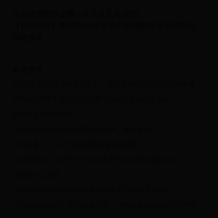
今年的重阳节是哪一天几月几号2025
【风云面馆】详细地址,位置示意图,地图位置,交通指引,
周边酒店
最近发表
QQ飞车2025盛夏极速狂欢节：全民漂移挑战赛暨周年庆典盛大开启
Q群仙传肝帝免费充2025年夏日狂欢超值福利大放送
如何对系统软件测试
侠义英雄折扣版2025春季狂欢庆典，豪礼享不停！
《元素勇士：2025元素觉醒·跨服试炼盛典》
山海异闻录：2025年5月12日盛大开启的奇幻探险之旅
囧态是什么意思
2025受欢迎的app棋牌游戏有哪些 热门棋牌手游盘点
《黑潮深海觉醒》2025盛夏庆典：深海遗迹探索与限定SSR角色召唤活动