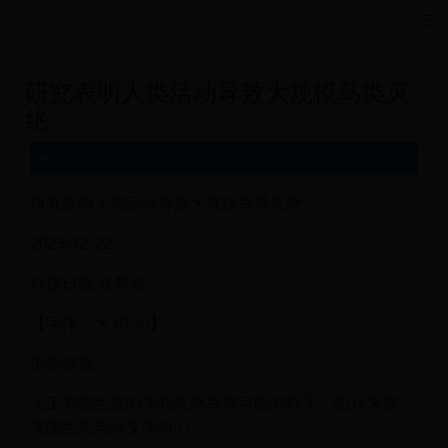
远航游戏活动导航站 - 每日新游推荐与福利
研究表明人类活动导致大规模鸟类灭
绝
研究表明人类活动导致大规模鸟类灭绝
2023-12-22
科技日报 张梦然
【字体：大 中 小】
语音播报
人工智能生成的未知灭绝鸟类可能的样子。图片来源：
英国生态与水文学中心