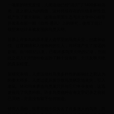
一项新的研究发现，人类活动已经“消灭”了1400多种鸟
类，是之前认为的两倍，这对持续存在的生物多样性危
机产生了重大影响。这项由英国生态与水文学中心领导
并发表在新一期《自然-通讯》上的研究，使用了统计
模型来估计未被发现的鸟类灭绝。
世界上许多岛屿原本是人迹罕至的鸟类天堂，但森林砍
伐、过度捕猎和入侵物种的引入，对环境产生了深远的
影响。自16世纪以来，已有许多鸟类灭绝的记录，但在
此之前人们对物种命运的了解十分有限，无法反映灭绝
的真实程度。
新研究表明，人类活动对鸟类多样性的影响比之前认为
的要大得多。人类过度开发导致鸟类栖息地丧失，引入
老鼠、猪和狗来袭击鸟类巢穴并与它们争夺食物，这迅
速摧毁了鸟类种群。许多鸟类物种在有文字记录之前就
已灭绝，并且没有留下任何痕迹。
研究人员称，世界可能不仅失去了许多迷人的鸟类，而